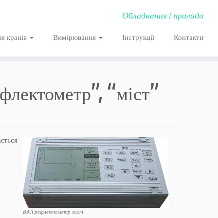
Обладнання і прилади
ля кранів
Вимірювання
Інструкції
Контакти
флектометр”, “міст”
ається
ВАЛ рефлектометр міст