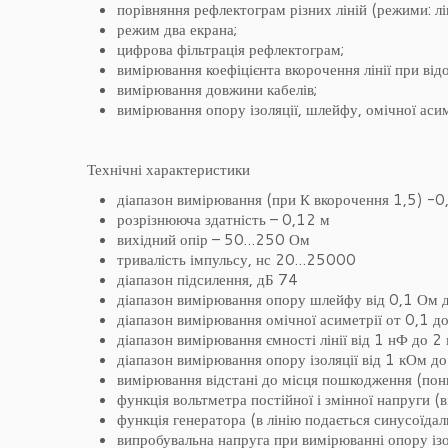
порівняння рефлектограм різних ліній (режими: лі
режим два екрана;
цифрова фільтрація рефлектограм;
вимірювання коефіцієнта вкорочення лінії при відо
вимірювання довжини кабелів;
вимірювання опору ізоляції, шлейфу, омічної асиме
Технічні характеристики
діапазон вимірювання (при К вкорочення 1,5) 
розрізнююча здатність – 0,12 м
вихідний опір – 50…250 Ом
тривалість імпульсу, нс 20…25000
діапазон підсилення, дБ 74
діапазон вимірювання опору шлейфу від 0,1 Ом
діапазон вимірювання омічної асиметрії от 0,1 
діапазон вимірювання ємності лінії від 1 нФ до 2
діапазон вимірювання опору ізоляції від 1 кОм д
вимірювання відстані до місця пошкодження (пони
функція вольтметра постійної і змінної напруги (
функція генератора (в лінію подається синусоїд
випробувальна напруга при вимірюванні опору ізо