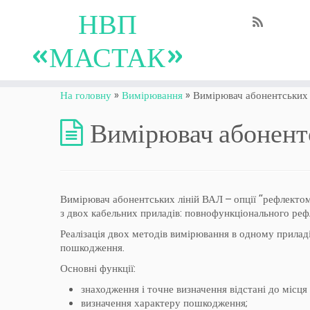
НВП
«МАСТАК»
На головну
»
Вимірювання
»
Вимірювач абонентських л
Вимірювач абонентс
Вимірювач абонентських ліній ВАЛ – опції “рефлектом
з двох кабельних приладів: повнофункціонального реф
Реалізація двох методів вимірювання в одному приладі
пошкодження.
Основні функції:
знаходження і точне визначення відстані до місця
визначення характеру пошкодження;