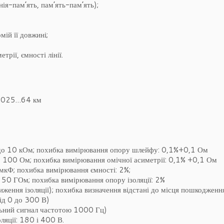
нія-пам’ять, пам’ять-пам’ять);
мій її довжині;
трії, ємності лінії.
-0,025…64 км
 до 10 кОм; похибка вимірювання опору шлейфу: 0,1%+0,1 Ом
до 100 Ом; похибка вимірювання омічної асиметрії: 0,1% +0,1 Ом
 мкФ; похибка вимірювання ємності: 2%;
о 50 ГОм; похибка вимірювання опору ізоляції: 2%
ження ізоляції); похибка визначення відстані до місця пошкоджен
від 0 до 300 В)
альний сигнал частотою 1000 Гц)
ляції: 180 і 400 В.